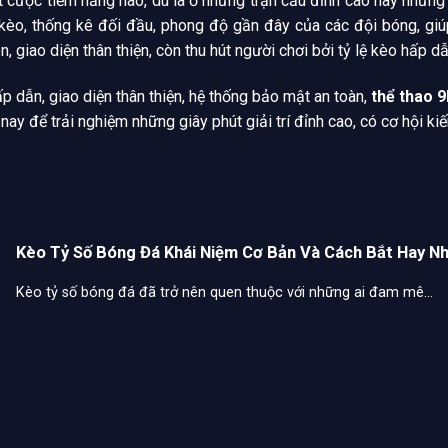
 cược tiềm năng nào, dù là ở những trận cầu đỉnh cao hay những
ệ kèo, thống kê đối đầu, phong độ gần đây của các đội bóng, giú
 giao diện thân thiện, còn thu hút người chơi bởi tỷ lệ kèo hấp d
ấp dẫn, giao diện thân thiện, hệ thống bảo mật an toàn,
thể thao 
ay để trải nghiệm những giây phút giải trí đỉnh cao, có cơ hội ki
Kèo Tỷ Số Bóng Đá Khái Niệm Cơ Bản Và Cách Bắt Hay N
Kèo tỷ số bóng đá đã trở nên quen thuộc với những ai đam mê...