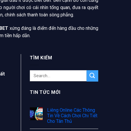
 giải đấu ít được biết đến. Bên cạnh đó còn cung
p người chơi có cái nhìn tổng quan, đưa ra quyết
ẫn, chính sách thanh toán sòng phẳng.
9BET
xứng đáng là điểm đến hàng đầu cho những
ếm tiền hấp dẫn.
TÌM KIẾM
hất
TIN TỨC MỚI
Liêng Online Các Thông
Tin Về Cách Chơi Chi Tiết
Cho Tân Thủ