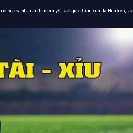
on số mà nhà cái đã niêm yết, kết quả được xem là Hoà kèo, và