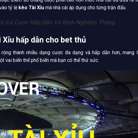
vào tỷ lệ
kèo Tài Xỉu
mà nhà cái áp dụng cho từng trận đấu.
c Cá Cược Hấp Dẫn Và Kinh Nghiệm Thắng
 Xỉu hấp dẫn cho bet thủ
rộng thành nhiều dạng cược đa dạng và hấp dẫn hơn, mang lạ
t vai biến thể phổ biến mà bạn có thể thử sức: