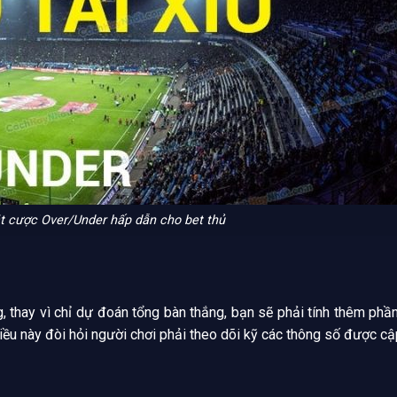
 cược Over/Under hấp dẫn cho bet thủ
, thay vì chỉ dự đoán tổng bàn thắng, bạn sẽ phải tính thêm phầ
 Điều này đòi hỏi người chơi phải theo dõi kỹ các thông số được cậ