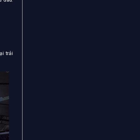
i trải