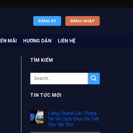
ĐĂNG KÝ
ĐĂNG NHẬP
ẾN MÃI
HƯỚNG DẪN
LIÊN HỆ
TÌM KIẾM
TIN TỨC MỚI
Liêng Online Các Thông
Tin Về Cách Chơi Chi Tiết
Cho Tân Thủ