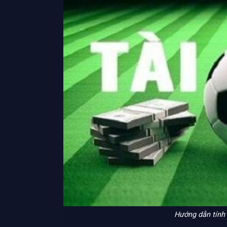
Hướng dẫn tính t