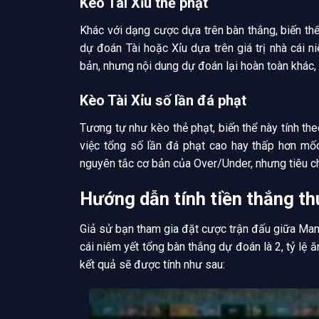
Kèo Tài Xỉu thẻ phạt
Khác với dạng cược dựa trên bàn thắng, biến thể 
dự đoán Tài hoặc Xỉu dựa trên giá trị nhà cái 
bản, nhưng nội dung dự đoán lại hoàn toàn khác, 
Kèo Tài Xỉu số lần đá phạt
Tương tự như kèo thẻ phạt, biến thể này tính th
việc tổng số lần đá phạt cao hay thấp hơn mốc
nguyên tắc cơ bản của Over/Under, nhưng tiêu chí
Hướng dẫn tính tiền thắng thu
Giả sử bạn tham gia đặt cược trận đấu giữa Ma
cái niêm yết tổng bàn thắng dự đoán là 2, tỷ lệ 
kết quả sẽ được tính như sau: