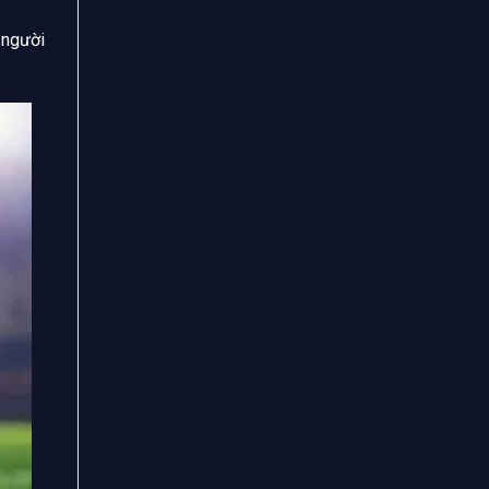
 người