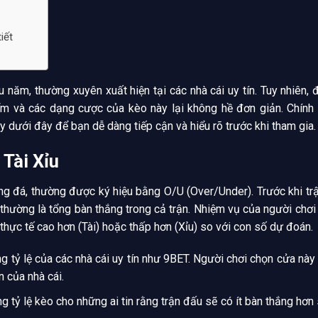
tiết
 năm, thường xuyên xuất hiện tại các nhà cái uy tín. Tuy nhiên, đ
iểm và các dạng cược của kèo này lại không hề đơn giản. Chính v
y dưới đây để bạn dễ dàng tiếp cận và hiểu rõ trước khi tham gia.
 Tài Xỉu
óng đá, thường được ký hiệu bằng O/U (Over/Under). Trước khi tr
thường là tổng bàn thắng trong cả trận. Nhiệm vụ của người chơi 
thực tế cao hơn (Tài) hoặc thấp hơn (Xỉu) so với con số dự đoán.
ảng tỷ lệ của các nhà cái uy tín như 9BET. Người chơi chọn cửa này 
 của nhà cái.
ảng tỷ lệ kèo cho những ai tin rằng trận đấu sẽ có ít bàn thắng hơn