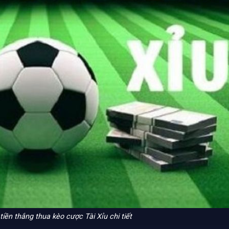
iền thắng thua kèo cược Tài Xỉu chi tiết